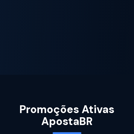
Promoções Ativas
ApostaBR