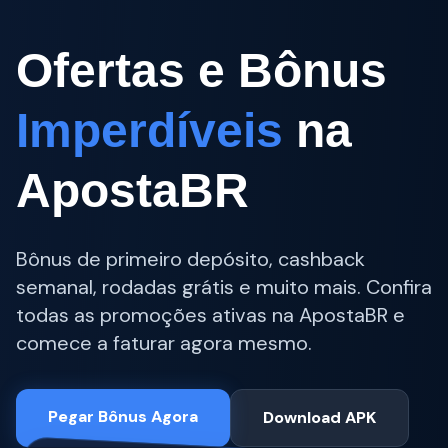
Ofertas e Bônus
Imperdíveis
na
ApostaBR
Bônus de primeiro depósito, cashback
semanal, rodadas grátis e muito mais. Confira
todas as promoções ativas na ApostaBR e
comece a faturar agora mesmo.
Pegar Bônus Agora
Download APK