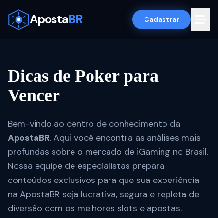
Aposta
BR
Cadastrar
Dicas de Poker para
Vencer
Bem-vindo ao centro de conhecimento da
ApostaBR
. Aqui você encontra as análises mais
profundas sobre o mercado de iGaming no Brasil.
Nossa equipe de especialistas prepara
conteúdos exclusivos para que sua experiência
na ApostaBR seja lucrativa, segura e repleta de
diversão com os melhores slots e apostas.