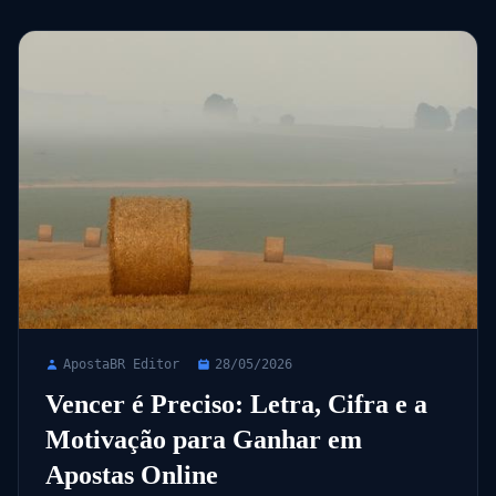
ApostaBR Editor
28/05/2026
Vencer é Preciso: Letra, Cifra e a
Motivação para Ganhar em
Apostas Online