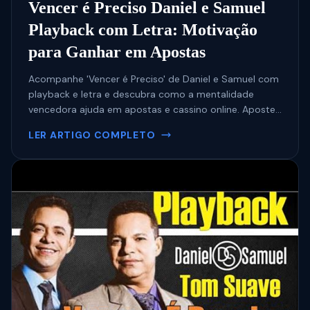
Vencer é Preciso Daniel e Samuel
Playback com Letra: Motivação
para Ganhar em Apostas
Acompanhe 'Vencer é Preciso' de Daniel e Samuel com
playback e letra e descubra como a mentalidade
vencedora ajuda em apostas e cassino online. Aposte...
LER ARTIGO COMPLETO