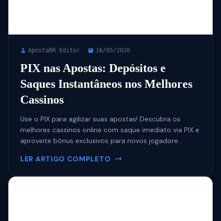
ApostaBR Editor
16/05/2026
PIX nas Apostas: Depósitos e
Saques Instantâneos nos Melhores
Cassinos
Use o PIX para agilizar suas apostas! Descubra os
melhores cassinos online com saque imediato via PIX e
aproveite bônus exclusivos para novos jogadore...
LER ARTIGO COMPLETO