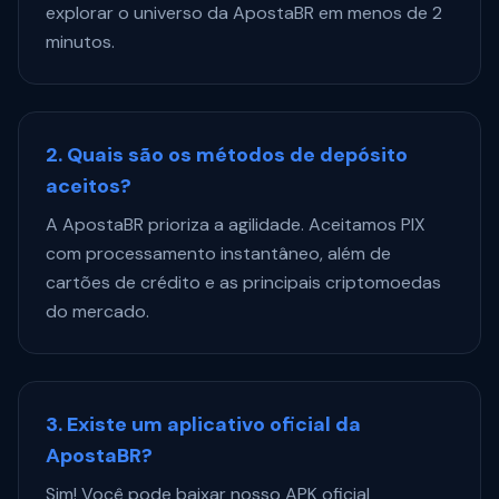
explorar o universo da ApostaBR em menos de 2
minutos.
2. Quais são os métodos de depósito
aceitos?
A ApostaBR prioriza a agilidade. Aceitamos PIX
com processamento instantâneo, além de
cartões de crédito e as principais criptomoedas
do mercado.
3. Existe um aplicativo oficial da
ApostaBR?
Sim! Você pode baixar nosso APK oficial