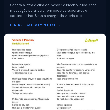
Confira a letra e cifra de 'Vencer é Preciso' e use essa
motivação para lucrar em apostas esportivas e
cassino online. Sinta a energia da vitória e jo...
LER ARTIGO COMPLETO