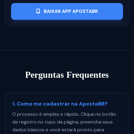
BAIXAR APP APOSTABR
Perguntas Frequentes
1. Como me cadastrar na ApostaBR?
O processo é simples e rápido. Clique no botão
de registro no topo da página, preencha seus
dados básicos e você estará pronto para