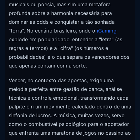
musicais ou poesia, mas sim uma metáfora
profunda sobre a harmonia necessária para
dominar as odds e conquistar a tão sonhada
"forra". No cenário brasileiro, onde o
iGaming
explode em popularidade, entender a "letra" (as
regras e termos) e a "cifra" (os números e
probabilidades) é o que separa os vencedores dos
que apenas contam com a sorte.
Vencer, no contexto das apostas, exige uma
melodia perfeita entre gestão de banca, análise
técnica e controle emocional, transformando cada
palpite em um movimento calculado dentro de uma
sinfonia de lucros. A música, muitas vezes, serve
como o combustível psicológico para o apostador
que enfrenta uma maratona de jogos no cassino ao