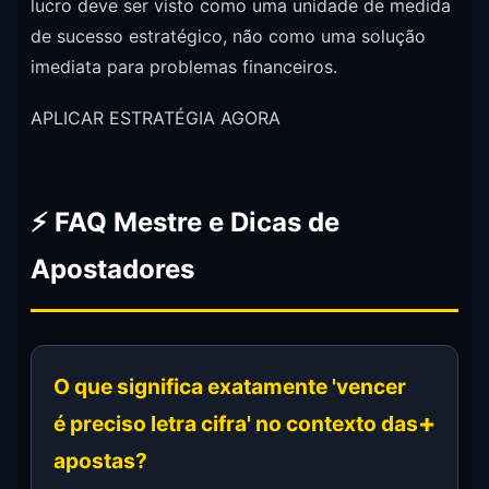
lucro deve ser visto como uma unidade de medida
de sucesso estratégico, não como uma solução
imediata para problemas financeiros.
APLICAR ESTRATÉGIA AGORA
⚡ FAQ Mestre e Dicas de
Apostadores
O que significa exatamente 'vencer
é preciso letra cifra' no contexto das
apostas?