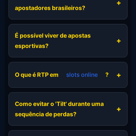
apostadores brasileiros?
É possível viver de apostas
esportivas?
O que é RTP em
slots online
?
Como evitar o 'Tilt' durante uma
sequência de perdas?