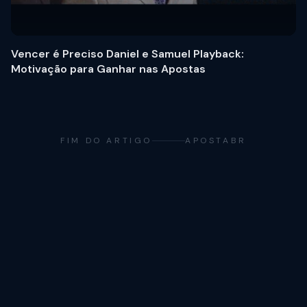
Vencer é Preciso Daniel e Samuel Playback:
Motivação para Ganhar nas Apostas
FIM DO ARTIGO
APOSTABR