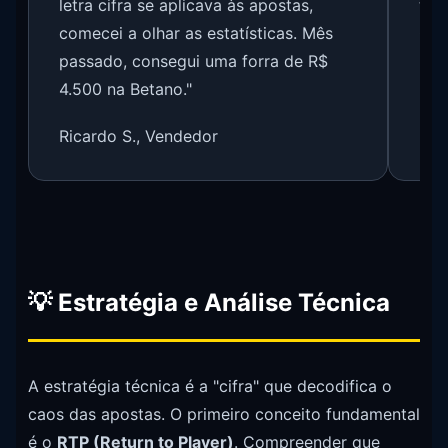
letra cifra se aplicava às apostas,
tra
comecei a olhar as estatísticas. Mês
Cra
passado, consegui uma forra de R$
para
4.500 na Betano."
Mar
Ricardo S., Vendedor
💡 Estratégia e Análise Técnica
A estratégia técnica é a "cifra" que decodifica o
caos das apostas. O primeiro conceito fundamental
é o
RTP (Return to Player)
. Compreender que