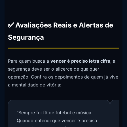
✅ Avaliações Reais e Alertas de
Segurança
Para quem busca a
vencer é preciso letra cifra
, a
segurança deve ser o alicerce de qualquer
operação. Confira os depoimentos de quem já vive
a mentalidade de vitória:
"Sempre fui fã de futebol e música.
"Us
Quando entendi que vencer é preciso
Com