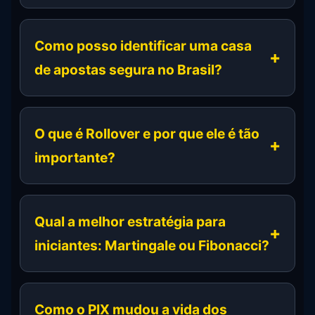
Como posso identificar uma casa
de apostas segura no Brasil?
O que é Rollover e por que ele é tão
importante?
Qual a melhor estratégia para
iniciantes: Martingale ou Fibonacci?
Como o PIX mudou a vida dos