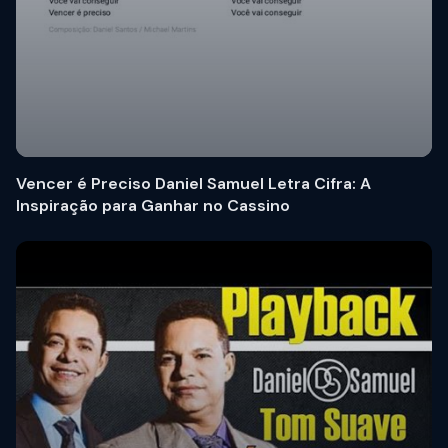
Vencer é Preciso Daniel Samuel Letra Cifra: A
Inspiração para Ganhar no Cassino