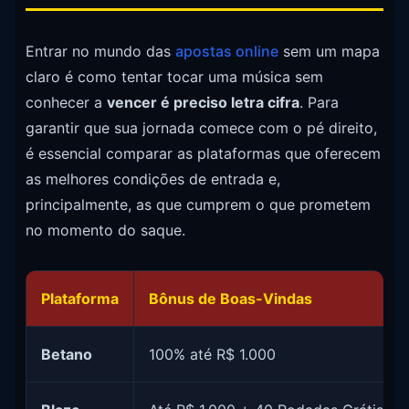
Entrar no mundo das
apostas online
sem um mapa
claro é como tentar tocar uma música sem
conhecer a
vencer é preciso letra cifra
. Para
garantir que sua jornada comece com o pé direito,
é essencial comparar as plataformas que oferecem
as melhores condições de entrada e,
principalmente, as que cumprem o que prometem
no momento do saque.
Plataforma
Bônus de Boas-Vindas
Betano
100% até R$ 1.000