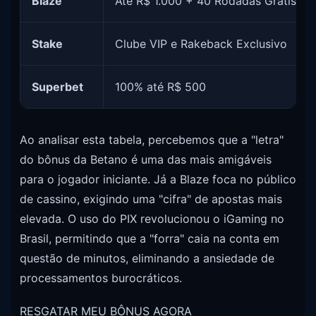
Blaze
Até R$ 1.000 + 40 Rodadas Grátis
Stake
Clube VIP e Rakeback Exclusivo
Superbet
100% até R$ 500
Ao analisar esta tabela, percebemos que a "letra"
do bônus da Betano é uma das mais amigáveis
para o jogador iniciante. Já a Blaze foca no público
de cassino, exigindo uma "cifra" de apostas mais
elevada. O uso do PIX revolucionou o iGaming no
Brasil, permitindo que a "forra" caia na conta em
questão de minutos, eliminando a ansiedade de
processamentos burocráticos.
RESGATAR MEU BÔNUS AGORA