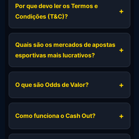
Por que devo ler os Termos e
Condições (T&C)?
Quais são os mercados de apostas
esportivas mais lucrativos?
O que são Odds de Valor?
Como funciona o Cash Out?