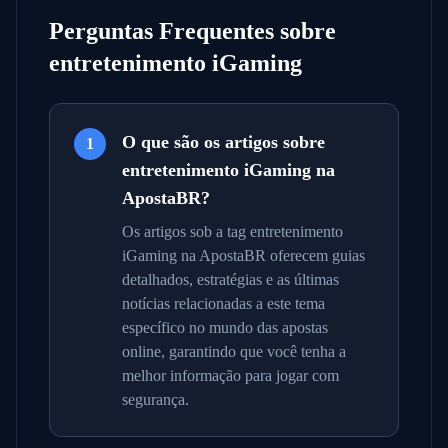
Perguntas Frequentes sobre
entretenimento iGaming
O que são os artigos sobre
1
entretenimento iGaming na
ApostaBR?
Os artigos sob a tag entretenimento
iGaming na ApostaBR oferecem guias
detalhados, estratégias e as últimas
notícias relacionadas a este tema
específico no mundo das apostas
online, garantindo que você tenha a
melhor informação para jogar com
segurança.