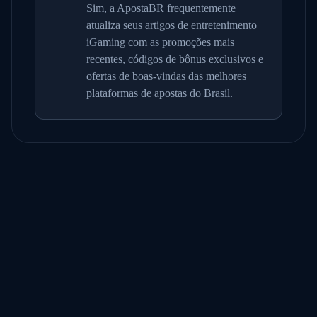
Sim, a ApostaBR frequentemente
atualiza seus artigos de entretenimento
iGaming com as promoções mais
recentes, códigos de bônus exclusivos e
ofertas de boas-vindas das melhores
plataformas de apostas do Brasil.