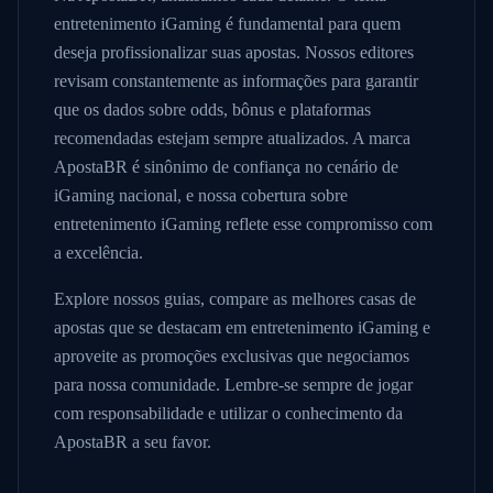
entretenimento iGaming é fundamental para quem
deseja profissionalizar suas apostas. Nossos editores
revisam constantemente as informações para garantir
que os dados sobre odds, bônus e plataformas
recomendadas estejam sempre atualizados. A marca
ApostaBR é sinônimo de confiança no cenário de
iGaming nacional, e nossa cobertura sobre
entretenimento iGaming reflete esse compromisso com
a excelência.
Explore nossos guias, compare as melhores casas de
apostas que se destacam em entretenimento iGaming e
aproveite as promoções exclusivas que negociamos
para nossa comunidade. Lembre-se sempre de jogar
com responsabilidade e utilizar o conhecimento da
ApostaBR a seu favor.