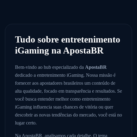
Tudo sobre entretenimento
iGaming na ApostaBR
Bem-vindo ao hub especializado da
ApostaBR
dedicado a entretenimento iGaming. Nossa missão é
fornecer aos apostadores brasileiros um conteúdo de
alta qualidade, focado em transparência e resultados. Se
você busca entender melhor como entretenimento
iGaming influencia suas chances de vitória ou quer
descobrir as novas tendências do mercado, você está no
lugar certo.
Na ApostaBR, analisamos cada detalhe. O tema