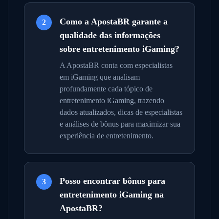
Como a ApostaBR garante a
2
qualidade das informações
sobre entretenimento iGaming?
A ApostaBR conta com especialistas
em iGaming que analisam
profundamente cada tópico de
entretenimento iGaming, trazendo
dados atualizados, dicas de especialistas
e análises de bônus para maximizar sua
experiência de entretenimento.
Posso encontrar bônus para
3
entretenimento iGaming na
ApostaBR?